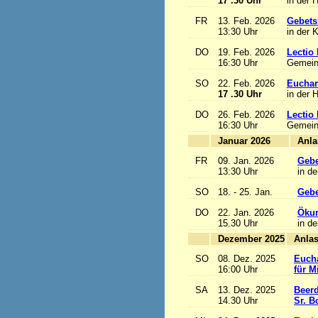
17 .30 Uhr
in der 
FR
13. Feb. 2026
Gebets
13:30 Uhr
in der 
DO
19. Feb. 2026
Lectio 
16:30 Uhr
Gemein
SO
22. Feb. 2026
Euchari
17 .30 Uhr
in der 
DO
26. Feb. 2026
Lectio 
16:30 Uhr
Gemein
Januar 2026
FR
09. Jan. 2026
Gebe
13:30 Uhr
in de
SO
18. - 25. Jan.
Gebe
DO
22. Jan. 2026
Ökum
15.30 Uhr
in de
Dezember 2025
SO
08. Dez. 2025
Eucha
16:00 Uhr
für M
SA
13. Dez. 2025
Beerd
14.30 Uhr
Sr. B