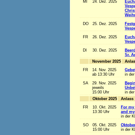
MI
24. Dez. 2025
Eucha
Vesp
Chris
Weihn
DO
25. Dez. 2025
Festg
Vesp
FR
26. Dez. 2025
Eucha
Vesp
DI
30. Dez. 2025
Beerd
Sr. 
November 2025
FR
14. Nov. 2025
Gebet
ab 13:30 Uhr
in der
SA
29. Nov. 2025
Begi
jeweils
Unbef
15:00 Uhr
in der
Oktober 2025
A
FR
10. Okt. 2025
For my 
13:30 Uhr
and my 
in der K
SO
05. Okt. 2025
Oktobe
15:00 Uhr
in der K