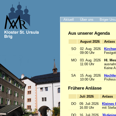
Aktuell
Über uns
Briger Urs
Aus unserer Agenda
August 2026
A
SO
02. Aug. 2026
Kirchwe
09:00 Uhr
Festgot
MO
03. Aug. 2026
Hl. Mes
11:00 Uhr
ausnah
Keine 
SA
15. Aug. 2026
Hochfe
10:00 Uhr
Profess
Frühere Anlässe
Juli 2026
A
DO
09. Juli 2026
Kleines 
16.00 Uhr
mit Stef
DO
16. Juli 2026
30-tägig