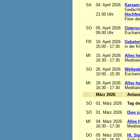
SA
04. April 2026
Karsam
Gedächtn
21.00 Uhr
Hochfes
Feier de
SO
05. April 2026
Osterso
09.00 Uhr
Eucharis
FR
10. April 2026
Gebetsn
15:00 - 17:30
in der K
MI
15. April 2026
Alles het
16:30 - 17:30
Meditat
SO
26. April 2026
Weltgeb
10:00 - 15:30
Eucharis
MI
29. April 2026
Alles het
16:30 - 17:30
Meditat
März 2026
A
SO
01. März 2026
Tag de
SO
01. März 2026
Dies j
MI
04. März 2026
Alles h
16:30 - 17:30
Medita
DO
05. März 2026
Hl. St
14.30 - 15.30
Stille 