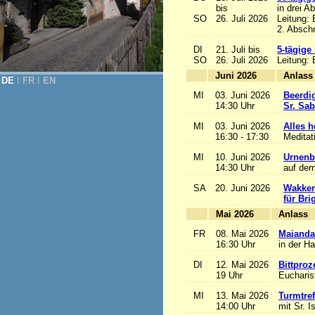
bis
in drei A
SO
26. Juli 2026
Leitung:
2. Abschn
DI
21. Juli bis
5-tägige
SO
26. Juli 2026
Leitung:
Juni 2026
A
DE
Ι
FR
Ι
EN
MI
03. Juni 2026
Beerdi
14:30 Uhr
Sr. Sa
MI
03. Juni 2026
Alles he
16:30 - 17:30
Meditat
MI
10. Juni 2026
Urnenb
14:30 Uhr
auf dem
SA
20. Juni 2026
Wakker
für Bri
Mai 2026
A
FR
08. Mai 2026
Maianda
16:30 Uhr
in der H
DI
12. Mai 2026
Bittproz
19 Uhr
Eucharist
MI
13. Mai 2026
Turmtref
14:00 Uhr
mit Sr. I