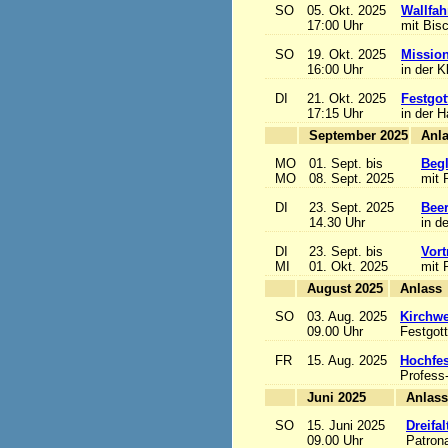
SO
05. Okt. 2025
Wallfah
17:00 Uhr
mit Bis
SO
19. Okt. 2025
Mission
16:00 Uhr
in der K
DI
21. Okt. 2025
Festgot
17:15 Uhr
in der 
September 2025
MO
01. Sept. bis
Begl
MO
08. Sept. 2025
mit 
DI
23. Sept. 2025
Beer
14.30 Uhr
in d
DI
23. Sept. bis
Vort
MI
01. Okt. 2025
mit 
August 2025
A
SO
03. Aug. 2025
Kirchwe
09.00 Uhr
Festgott
FR
15. Aug. 2025
Hochfe
Profess
Juni 2025
A
SO
15. Juni 2025
Dreifa
09.00 Uhr
Patrona