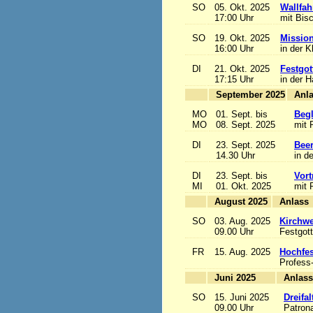
SO
05. Okt. 2025
Wallfah
17:00 Uhr
mit Bis
SO
19. Okt. 2025
Mission
16:00 Uhr
in der K
DI
21. Okt. 2025
Festgot
17:15 Uhr
in der 
September 2025
MO
01. Sept. bis
Begl
MO
08. Sept. 2025
mit 
DI
23. Sept. 2025
Beer
14.30 Uhr
in d
DI
23. Sept. bis
Vort
MI
01. Okt. 2025
mit 
August 2025
A
SO
03. Aug. 2025
Kirchwe
09.00 Uhr
Festgott
FR
15. Aug. 2025
Hochfe
Profess
Juni 2025
A
SO
15. Juni 2025
Dreifa
09.00 Uhr
Patrona