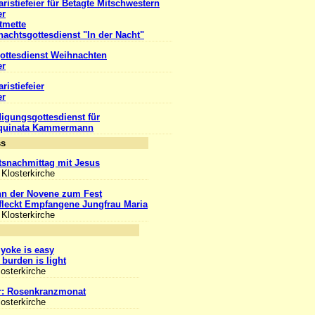
ristiefeier für Betagte Mitschwestern
er
tmette
achtsgottesdienst "In der Nacht"
ottesdienst Weihnachten
er
ristiefeier
er
igungsgottesdienst für
Aquinata Kammermann
Anlass
snachmittag mit Jesus
 Klosterkirche
nn der Novene zum Fest
leckt Empfangene Jungfrau Maria
 Klosterkirche
nlass
yoke is easy
burden is light
losterkirche
r: Rosenkranzmonat
losterkirche