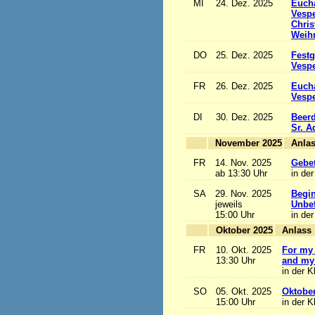
MI
24. Dez. 2025
Eucha
Vesp
Chris
Weihn
DO
25. Dez. 2025
Festg
Vesp
FR
26. Dez. 2025
Eucha
Vesp
DI
30. Dez. 2025
Beerd
Sr. 
November 2025
FR
14. Nov. 2025
Gebet
ab 13:30 Uhr
in der
SA
29. Nov. 2025
Begi
jeweils
Unbef
15:00 Uhr
in der
Oktober 2025
A
FR
10. Okt. 2025
For my 
13:30 Uhr
and my 
in der K
SO
05. Okt. 2025
Oktobe
15:00 Uhr
in der K