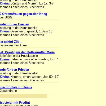
 Divina
Dürsten und Murren, Ex 17, 3-7
sames Lesen eines Bibeltextes
0 Ordensfrauen gegen den Krieg
 der UISG
unde für den Frieden
Anbetung in der Hauskapelle
 Divina
Gesehen u. gesalbt, 1 Sam 16
sames Lesen eines Bibeltextes
et schini Ziit ...
tionsabend im Turm
sef, Bräutigam der Gottesmutter Maria
stiefeier in der Hauskapelle
 Divina
Sehen u. prophetisch reden, Ez 37
sames Lesen eines Bibeltextes
unde für den Frieden
Anbetung in der Hauskapelle
 Divina
Hören u. erhört werden, Jes 50, 4-7
sames Lesen eines Bibeltextes
nachmittag mit Jesus
Klosterkirche
nlass
stiefeier mit Predigt