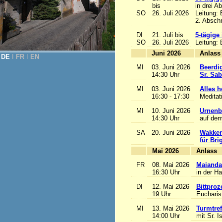
bis
in drei A
SO
26. Juli 2026
Leitung:
2. Abschn
DI
21. Juli bis
5-tägige
SO
26. Juli 2026
Leitung:
Juni 2026
A
DE
Ι
FR
Ι
EN
MI
03. Juni 2026
Beerdi
14:30 Uhr
Sr. Sa
MI
03. Juni 2026
Alles he
16:30 - 17:30
Meditat
MI
10. Juni 2026
Urnenb
14:30 Uhr
auf dem
SA
20. Juni 2026
Wakker
für Bri
Mai 2026
A
FR
08. Mai 2026
Maianda
16:30 Uhr
in der H
DI
12. Mai 2026
Bittproz
19 Uhr
Eucharist
MI
13. Mai 2026
Turmtref
14:00 Uhr
mit Sr. I