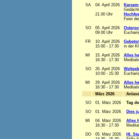
SA
04. April 2026
Karsam
Gedächtn
21.00 Uhr
Hochfes
Feier de
SO
05. April 2026
Osterso
09.00 Uhr
Eucharis
FR
10. April 2026
Gebetsn
15:00 - 17:30
in der K
MI
15. April 2026
Alles het
16:30 - 17:30
Meditat
SO
26. April 2026
Weltgeb
10:00 - 15:30
Eucharis
MI
29. April 2026
Alles het
16:30 - 17:30
Meditat
März 2026
A
SO
01. März 2026
Tag de
SO
01. März 2026
Dies j
MI
04. März 2026
Alles h
16:30 - 17:30
Medita
DO
05. März 2026
Hl. St
14.30 - 15.30
Stille 