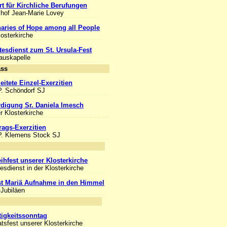
rt für Kirchliche Berufungen
chof Jean-Marie Lovey
aries of Hope among all People
losterkirche
tesdienst zum St. Ursula-Fest
Hauskapelle
Anlass
eitete Einzel-Exerzitien
P. Schöndorf SJ
digung Sr. Daniela Imesch
er Klosterkirche
rags-Exerzitien
P. Klemens Stock SJ
nlass
ihfest unserer Klosterkirche
esdienst in der Klosterkirche
st Mariä Aufnahme in den Himmel
-Jubiläen
nlass
ltigkeitssonntag
tsfest unserer Klosterkirche