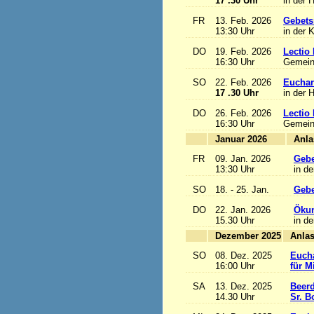
17 .30 Uhr
in der 
FR
13. Feb. 2026
Gebets
13:30 Uhr
in der 
DO
19. Feb. 2026
Lectio 
16:30 Uhr
Gemein
SO
22. Feb. 2026
Euchari
17 .30 Uhr
in der 
DO
26. Feb. 2026
Lectio 
16:30 Uhr
Gemein
Januar 2026
FR
09. Jan. 2026
Gebe
13:30 Uhr
in de
SO
18. - 25. Jan.
Gebe
DO
22. Jan. 2026
Ökum
15.30 Uhr
in de
Dezember 2025
SO
08. Dez. 2025
Eucha
16:00 Uhr
für M
SA
13. Dez. 2025
Beerd
14.30 Uhr
Sr. B