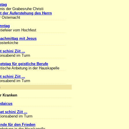
stag
is der Grabesruhe Christi
t der Auferstehung des Herrn
r Osternacht
nntag
tiefeier vom Hochfest
achmittag mit Jesus
losterkirche
 schini Ziit ...
ionsabend im Turm
etstag für geistliche Berufe
tische Anbetung in der Hauskapelle
 schini Ziit ...
ionsabend im Turm
nlass
r Kranken
udaicus
et schini Ziit ...
tionsabend im Turm
unde für den Frieden
Anbetung in der Hauskapelle