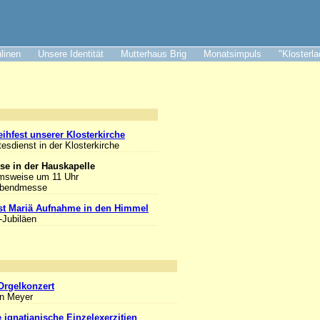
ulinen
Unsere Identität
Mutterhaus Brig
Monatsimpuls
"Klosterl
nlass
ihfest unserer Klosterkirche
tesdienst in der Klosterkirche
se in der Hauskapelle
msweise um 11 Uhr
Abendmesse
st Mariä Aufnahme in den Himmel
-Jubiläen
nlass
Orgelkonzert
an Meyer
e ignatianische Einzelexerzitien