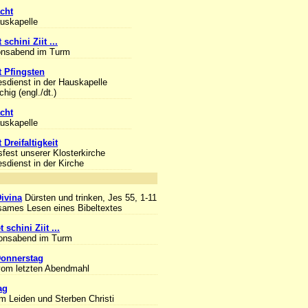
cht
auskapelle
 schini Ziit ...
onsabend im Turm
 Pfingsten
esdienst in der Hauskapelle
hig (engl./dt.)
cht
auskapelle
 Dreifaltigkeit
sfest unserer Klosterkirche
esdienst in der Kirche
nlass
Divina
Dürsten und trinken, Jes 55, 1-11
ames Lesen eines Bibeltextes
 schini Ziit ...
ionsabend im Turm
onnerstag
om letzten Abendmahl
ag
m Leiden und Sterben Christi