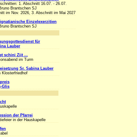
bschnitten: 1. Abschnitt 16.07. - 26.07.
 Bruno Brantschen SJ
itt im Nov. 2026, 3. Abschnitt im Mai 2027
 ignatianische Einzelexerzitien
 Bruno Brantschen SJ
nlass
gungsgottesdienst für
bina Lauber
t schini Ziit ...
ionsabend im Turm
eisetzung Sr. Sabina Lauber
 Klosterfriedhof
preis
g-Glis
nlass
cht
auskapelle
ession der Pfarrei
iefeier in der Hauskapelle
fen
sabel