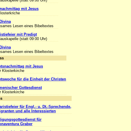
Hauskapelle (statt 09:00 Uhr)
nachmittag mit Jesus
Klosterkriche
Divina
sames Lesen eines Bibeltextes
stiefeier mit Predigt
Hauskapelle (statt 09:00 Uhr)
Divina
sames Lesen eines Bibeltextes
Anlass
tsnachmittag mit Jesus
r Klosterkirche
tswoche für die Einheit der Christen
enischer Gottesdienst
r Klosterkirche
Anlass
ristiefeier für Engl.- u. Dt.-Sprechende,
igranten und alle Interessierten
igungsgottesdienst für
onaventura Graber