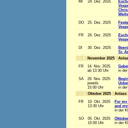
MI
24. Dez. 2025
Eucha
Vesp
Chris
Weihn
DO
25. Dez. 2025
Festg
Vesp
FR
26. Dez. 2025
Eucha
Vesp
DI
30. Dez. 2025
Beerd
Sr. 
November 2025
FR
14. Nov. 2025
Gebet
ab 13:30 Uhr
in der
SA
29. Nov. 2025
Begi
jeweils
Unbef
15:00 Uhr
in der
Oktober 2025
A
FR
10. Okt. 2025
For my 
13:30 Uhr
and my 
in der K
SO
05. Okt. 2025
Oktobe
15:00 Uhr
in der K