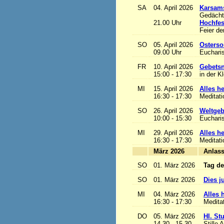
SA
04. April 2026
Karsam
Gedächtn
21.00 Uhr
Hochfes
Feier de
SO
05. April 2026
Osterso
09.00 Uhr
Eucharis
FR
10. April 2026
Gebetsn
15:00 - 17:30
in der K
MI
15. April 2026
Alles het
16:30 - 17:30
Meditat
SO
26. April 2026
Weltgeb
10:00 - 15:30
Eucharis
MI
29. April 2026
Alles het
16:30 - 17:30
Meditat
März 2026
A
SO
01. März 2026
Tag de
SO
01. März 2026
Dies j
MI
04. März 2026
Alles h
16:30 - 17:30
Medita
DO
05. März 2026
Hl. St
14.30 - 15.30
Stille 