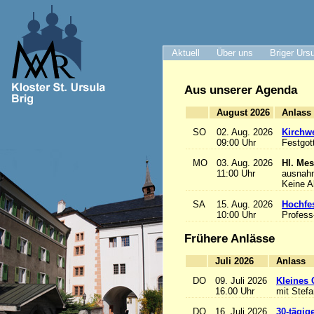
Aktuell
Über uns
Briger Urs
Aus unserer Agenda
August 2026
A
SO
02. Aug. 2026
Kirchwe
09:00 Uhr
Festgot
MO
03. Aug. 2026
Hl. Mes
11:00 Uhr
ausnah
Keine 
SA
15. Aug. 2026
Hochfe
10:00 Uhr
Profess
Frühere Anlässe
Juli 2026
A
DO
09. Juli 2026
Kleines 
16.00 Uhr
mit Stef
DO
16. Juli 2026
30-tägig