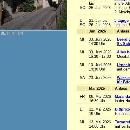
bis
in drei A
SO
26. Juli 2026
Leitung:
2. Abschn
DI
21. Juli bis
5-tägige
SO
26. Juli 2026
Leitung:
Juni 2026
A
DE
Ι
FR
Ι
EN
MI
03. Juni 2026
Beerdi
14:30 Uhr
Sr. Sa
MI
03. Juni 2026
Alles he
16:30 - 17:30
Meditat
MI
10. Juni 2026
Urnenb
14:30 Uhr
auf dem
SA
20. Juni 2026
Wakker
für Bri
Mai 2026
A
FR
08. Mai 2026
Maianda
16:30 Uhr
in der H
DI
12. Mai 2026
Bittproz
19 Uhr
Eucharist
MI
13. Mai 2026
Turmtref
14:00 Uhr
mit Sr. I