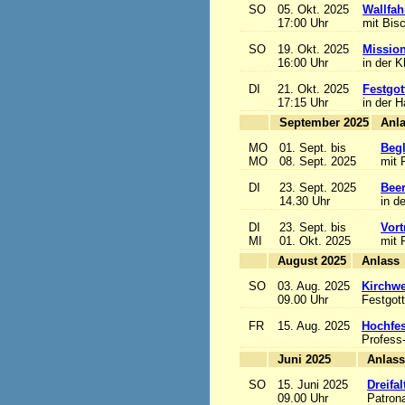
SO
05. Okt. 2025
Wallfah
17:00 Uhr
mit Bis
SO
19. Okt. 2025
Mission
16:00 Uhr
in der K
DI
21. Okt. 2025
Festgot
17:15 Uhr
in der 
September 2025
MO
01. Sept. bis
Begl
MO
08. Sept. 2025
mit 
DI
23. Sept. 2025
Beer
14.30 Uhr
in d
DI
23. Sept. bis
Vort
MI
01. Okt. 2025
mit 
August 2025
A
SO
03. Aug. 2025
Kirchwe
09.00 Uhr
Festgott
FR
15. Aug. 2025
Hochfe
Profess
Juni 2025
A
SO
15. Juni 2025
Dreifa
09.00 Uhr
Patrona