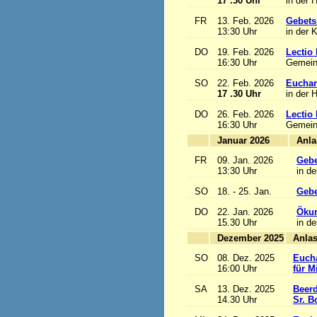
17 .30 Uhr
in der 
FR
13. Feb. 2026
Gebets
13:30 Uhr
in der 
DO
19. Feb. 2026
Lectio 
16:30 Uhr
Gemein
SO
22. Feb. 2026
Euchari
17 .30 Uhr
in der 
DO
26. Feb. 2026
Lectio 
16:30 Uhr
Gemein
Januar 2026
FR
09. Jan. 2026
Gebe
13:30 Uhr
in de
SO
18. - 25. Jan.
Gebe
DO
22. Jan. 2026
Ökum
15.30 Uhr
in de
Dezember 2025
SO
08. Dez. 2025
Eucha
16:00 Uhr
für M
SA
13. Dez. 2025
Beerd
14.30 Uhr
Sr. B