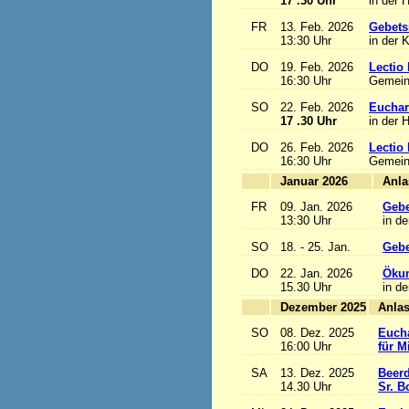
17 .30 Uhr
in der 
FR
13. Feb. 2026
Gebets
13:30 Uhr
in der 
DO
19. Feb. 2026
Lectio 
16:30 Uhr
Gemein
SO
22. Feb. 2026
Euchari
17 .30 Uhr
in der 
DO
26. Feb. 2026
Lectio 
16:30 Uhr
Gemein
Januar 2026
FR
09. Jan. 2026
Gebe
13:30 Uhr
in de
SO
18. - 25. Jan.
Gebe
DO
22. Jan. 2026
Ökum
15.30 Uhr
in de
Dezember 2025
SO
08. Dez. 2025
Eucha
16:00 Uhr
für M
SA
13. Dez. 2025
Beerd
14.30 Uhr
Sr. B