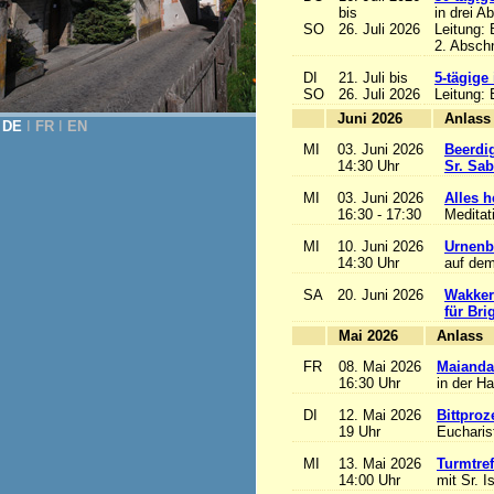
bis
in drei A
SO
26. Juli 2026
Leitung:
2. Abschn
DI
21. Juli bis
5-tägige
SO
26. Juli 2026
Leitung:
Juni 2026
A
DE
Ι
FR
Ι
EN
MI
03. Juni 2026
Beerdi
14:30 Uhr
Sr. Sa
MI
03. Juni 2026
Alles he
16:30 - 17:30
Meditat
MI
10. Juni 2026
Urnenb
14:30 Uhr
auf dem
SA
20. Juni 2026
Wakker
für Bri
Mai 2026
A
FR
08. Mai 2026
Maianda
16:30 Uhr
in der H
DI
12. Mai 2026
Bittproz
19 Uhr
Eucharist
MI
13. Mai 2026
Turmtref
14:00 Uhr
mit Sr. I