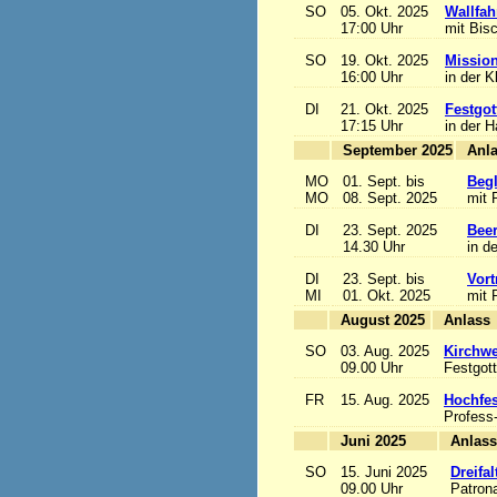
SO
05. Okt. 2025
Wallfah
17:00 Uhr
mit Bis
SO
19. Okt. 2025
Mission
16:00 Uhr
in der K
DI
21. Okt. 2025
Festgot
17:15 Uhr
in der 
September 2025
MO
01. Sept. bis
Begl
MO
08. Sept. 2025
mit 
DI
23. Sept. 2025
Beer
14.30 Uhr
in d
DI
23. Sept. bis
Vort
MI
01. Okt. 2025
mit 
August 2025
A
SO
03. Aug. 2025
Kirchwe
09.00 Uhr
Festgott
FR
15. Aug. 2025
Hochfe
Profess
Juni 2025
A
SO
15. Juni 2025
Dreifa
09.00 Uhr
Patrona