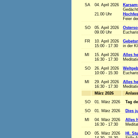
SA
04. April 2026
Karsam
Gedächtn
21.00 Uhr
Hochfes
Feier de
SO
05. April 2026
Osterso
09.00 Uhr
Eucharis
FR
10. April 2026
Gebetsn
15:00 - 17:30
in der K
MI
15. April 2026
Alles het
16:30 - 17:30
Meditat
SO
26. April 2026
Weltgeb
10:00 - 15:30
Eucharis
MI
29. April 2026
Alles het
16:30 - 17:30
Meditat
März 2026
A
SO
01. März 2026
Tag de
SO
01. März 2026
Dies j
MI
04. März 2026
Alles h
16:30 - 17:30
Medita
DO
05. März 2026
Hl. St
14.30 - 15.30
Stille 