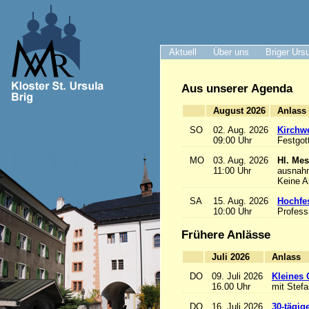
Aktuell
Über uns
Briger Urs
Aus unserer Agenda
August 2026
A
SO
02. Aug. 2026
Kirchwe
09:00 Uhr
Festgot
MO
03. Aug. 2026
Hl. Mes
11:00 Uhr
ausnah
Keine 
SA
15. Aug. 2026
Hochfe
10:00 Uhr
Profess
Frühere Anlässe
Juli 2026
A
DO
09. Juli 2026
Kleines 
16.00 Uhr
mit Stef
DO
16. Juli 2026
30-tägig