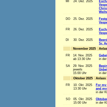
MI
24. Dez. 2025
Eucha
Vesp
Chris
Weihn
DO
25. Dez. 2025
Festg
Vesp
FR
26. Dez. 2025
Eucha
Vesp
DI
30. Dez. 2025
Beerd
Sr. 
November 2025
FR
14. Nov. 2025
Gebet
ab 13:30 Uhr
in der
SA
29. Nov. 2025
Begi
jeweils
Unbef
15:00 Uhr
in der
Oktober 2025
A
FR
10. Okt. 2025
For my 
13:30 Uhr
and my 
in der K
SO
05. Okt. 2025
Oktobe
15:00 Uhr
in der K