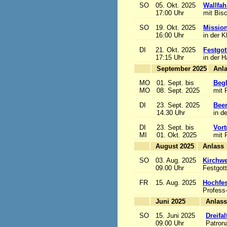
SO
05. Okt. 2025
Wallfah
17:00 Uhr
mit Bis
SO
19. Okt. 2025
Mission
16:00 Uhr
in der K
DI
21. Okt. 2025
Festgot
17:15 Uhr
in der 
September 2025
MO
01. Sept. bis
Begl
MO
08. Sept. 2025
mit 
DI
23. Sept. 2025
Beer
14.30 Uhr
in d
DI
23. Sept. bis
Vort
MI
01. Okt. 2025
mit 
August 2025
A
SO
03. Aug. 2025
Kirchwe
09.00 Uhr
Festgott
FR
15. Aug. 2025
Hochfe
Profess
Juni 2025
A
SO
15. Juni 2025
Dreifa
09.00 Uhr
Patrona