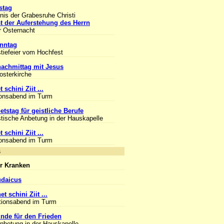
stag
is der Grabesruhe Christi
t der Auferstehung des Herrn
r Osternacht
nntag
tiefeier vom Hochfest
achmittag mit Jesus
losterkirche
 schini Ziit ...
ionsabend im Turm
etstag für geistliche Berufe
tische Anbetung in der Hauskapelle
 schini Ziit ...
ionsabend im Turm
nlass
r Kranken
udaicus
et schini Ziit ...
tionsabend im Turm
unde für den Frieden
Anbetung in der Hauskapelle