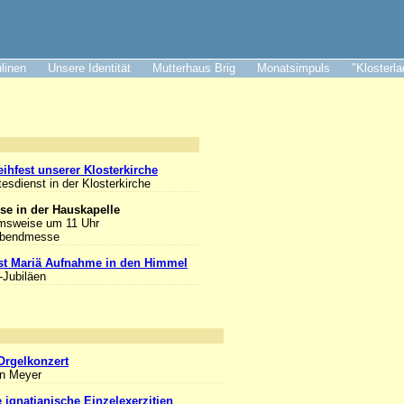
ulinen
Unsere Identität
Mutterhaus Brig
Monatsimpuls
"Klosterl
nlass
ihfest unserer Klosterkirche
tesdienst in der Klosterkirche
se in der Hauskapelle
msweise um 11 Uhr
Abendmesse
st Mariä Aufnahme in den Himmel
-Jubiläen
nlass
Orgelkonzert
an Meyer
e ignatianische Einzelexerzitien