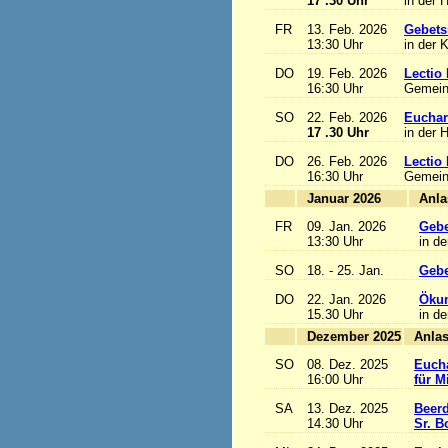
17 .30 Uhr
in der 
FR
13. Feb. 2026
Gebets
13:30 Uhr
in der 
DO
19. Feb. 2026
Lectio 
16:30 Uhr
Gemein
SO
22. Feb. 2026
Euchari
17 .30 Uhr
in der 
DO
26. Feb. 2026
Lectio 
16:30 Uhr
Gemein
Januar 2026
FR
09. Jan. 2026
Gebe
13:30 Uhr
in de
SO
18. - 25. Jan.
Gebe
DO
22. Jan. 2026
Ökum
15.30 Uhr
in de
Dezember 2025
SO
08. Dez. 2025
Eucha
16:00 Uhr
für M
SA
13. Dez. 2025
Beerd
14.30 Uhr
Sr. B