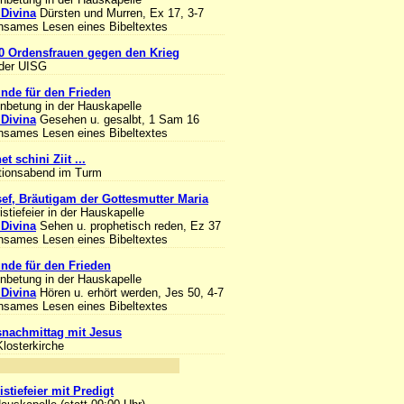
 Divina
Dürsten und Murren, Ex 17, 3-7
sames Lesen eines Bibeltextes
0 Ordensfrauen gegen den Krieg
 der UISG
unde für den Frieden
Anbetung in der Hauskapelle
 Divina
Gesehen u. gesalbt, 1 Sam 16
sames Lesen eines Bibeltextes
et schini Ziit ...
tionsabend im Turm
sef, Bräutigam der Gottesmutter Maria
stiefeier in der Hauskapelle
 Divina
Sehen u. prophetisch reden, Ez 37
sames Lesen eines Bibeltextes
unde für den Frieden
Anbetung in der Hauskapelle
 Divina
Hören u. erhört werden, Jes 50, 4-7
sames Lesen eines Bibeltextes
nachmittag mit Jesus
Klosterkirche
nlass
stiefeier mit Predigt