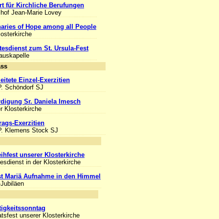
rt für Kirchliche Berufungen
chof Jean-Marie Lovey
aries of Hope among all People
losterkirche
tesdienst zum St. Ursula-Fest
Hauskapelle
Anlass
eitete Einzel-Exerzitien
P. Schöndorf SJ
digung Sr. Daniela Imesch
er Klosterkirche
rags-Exerzitien
P. Klemens Stock SJ
nlass
ihfest unserer Klosterkirche
esdienst in der Klosterkirche
st Mariä Aufnahme in den Himmel
-Jubiläen
nlass
ltigkeitssonntag
tsfest unserer Klosterkirche