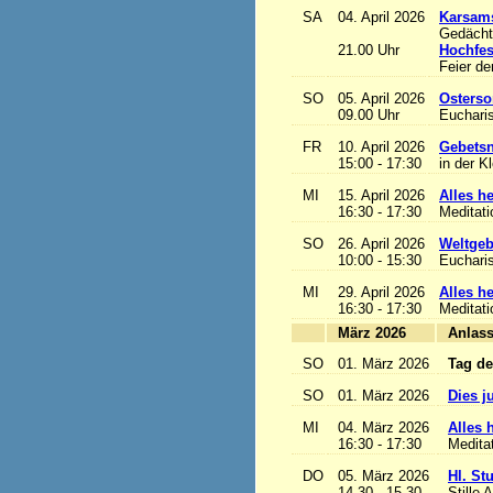
SA
04. April 2026
Karsam
Gedächtn
21.00 Uhr
Hochfes
Feier de
SO
05. April 2026
Osterso
09.00 Uhr
Eucharis
FR
10. April 2026
Gebetsn
15:00 - 17:30
in der K
MI
15. April 2026
Alles het
16:30 - 17:30
Meditat
SO
26. April 2026
Weltgeb
10:00 - 15:30
Eucharis
MI
29. April 2026
Alles het
16:30 - 17:30
Meditat
März 2026
A
SO
01. März 2026
Tag de
SO
01. März 2026
Dies j
MI
04. März 2026
Alles h
16:30 - 17:30
Medita
DO
05. März 2026
Hl. St
14.30 - 15.30
Stille 