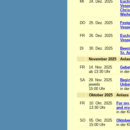
MI
24. Dez. 2025
Eucha
Vesp
Chris
Weihn
DO
25. Dez. 2025
Festg
Vesp
FR
26. Dez. 2025
Eucha
Vesp
DI
30. Dez. 2025
Beerd
Sr. 
November 2025
FR
14. Nov. 2025
Gebet
ab 13:30 Uhr
in der
SA
29. Nov. 2025
Begi
jeweils
Unbef
15:00 Uhr
in der
Oktober 2025
A
FR
10. Okt. 2025
For my 
13:30 Uhr
and my 
in der K
SO
05. Okt. 2025
Oktobe
15:00 Uhr
in der K