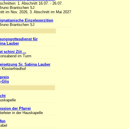
bschnitten: 1. Abschnitt 16.07. - 26.07.
 Bruno Brantschen SJ
itt im Nov. 2026, 3. Abschnitt im Mai 2027
 ignatianische Einzelexerzitien
 Bruno Brantschen SJ
nlass
gungsgottesdienst für
bina Lauber
t schini Ziit ...
ionsabend im Turm
eisetzung Sr. Sabina Lauber
 Klosterfriedhof
preis
g-Glis
nlass
cht
auskapelle
ession der Pfarrei
iefeier in der Hauskapelle
fen
sabel