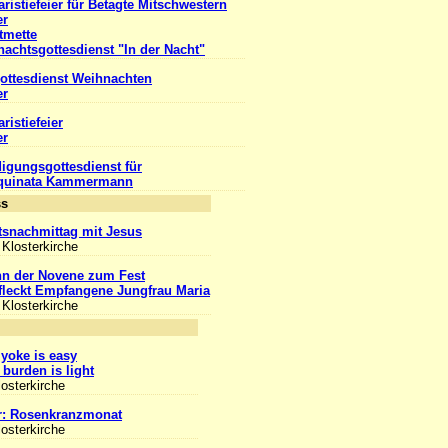
ristiefeier für Betagte Mitschwestern
er
tmette
achtsgottesdienst "In der Nacht"
ottesdienst Weihnachten
er
ristiefeier
er
igungsgottesdienst für
Aquinata Kammermann
Anlass
snachmittag mit Jesus
 Klosterkirche
nn der Novene zum Fest
leckt Empfangene Jungfrau Maria
 Klosterkirche
nlass
yoke is easy
burden is light
losterkirche
r: Rosenkranzmonat
losterkirche