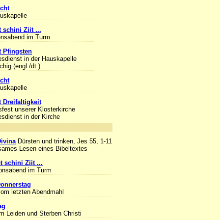
cht
auskapelle
 schini Ziit ...
onsabend im Turm
 Pfingsten
esdienst in der Hauskapelle
hig (engl./dt.)
cht
auskapelle
 Dreifaltigkeit
sfest unserer Klosterkirche
esdienst in der Kirche
nlass
Divina
Dürsten und trinken, Jes 55, 1-11
ames Lesen eines Bibeltextes
 schini Ziit ...
ionsabend im Turm
onnerstag
om letzten Abendmahl
ag
m Leiden und Sterben Christi