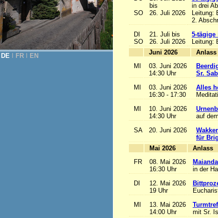
bis
in drei A
SO
26. Juli 2026
Leitung:
2. Abschn
DI
21. Juli bis
5-tägige
SO
26. Juli 2026
Leitung:
Juni 2026
A
DE
Ι
FR
Ι
EN
MI
03. Juni 2026
Beerdi
14:30 Uhr
Sr. Sa
MI
03. Juni 2026
Alles he
16:30 - 17:30
Meditat
MI
10. Juni 2026
Urnenb
14:30 Uhr
auf dem
SA
20. Juni 2026
Wakker
für Bri
Mai 2026
A
FR
08. Mai 2026
Maianda
16:30 Uhr
in der H
DI
12. Mai 2026
Bittproz
19 Uhr
Eucharist
MI
13. Mai 2026
Turmtref
14:00 Uhr
mit Sr. I