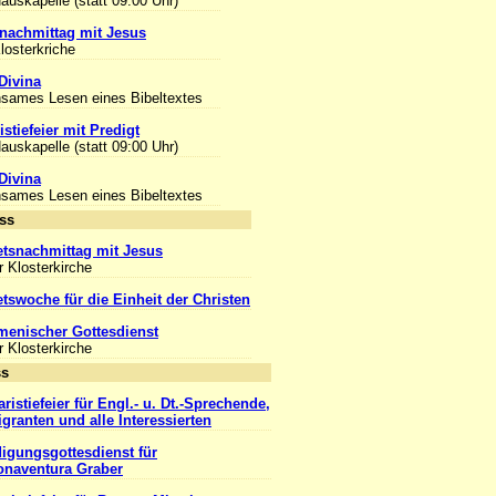
Hauskapelle (statt 09:00 Uhr)
nachmittag mit Jesus
Klosterkriche
Divina
sames Lesen eines Bibeltextes
stiefeier mit Predigt
Hauskapelle (statt 09:00 Uhr)
Divina
sames Lesen eines Bibeltextes
Anlass
tsnachmittag mit Jesus
r Klosterkirche
tswoche für die Einheit der Christen
enischer Gottesdienst
r Klosterkirche
Anlass
ristiefeier für Engl.- u. Dt.-Sprechende,
igranten und alle Interessierten
igungsgottesdienst für
onaventura Graber