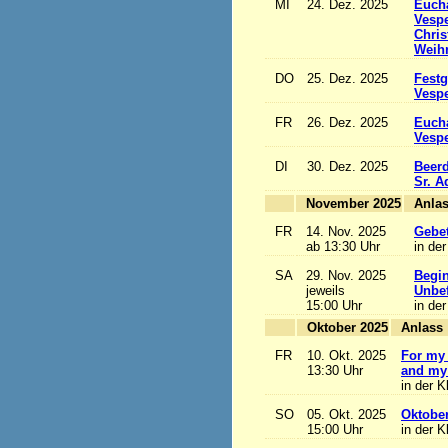
MI
24. Dez. 2025
Eucha
Vesp
Chris
Weihn
DO
25. Dez. 2025
Festg
Vesp
FR
26. Dez. 2025
Eucha
Vesp
DI
30. Dez. 2025
Beerd
Sr. 
November 2025
FR
14. Nov. 2025
Gebet
ab 13:30 Uhr
in der
SA
29. Nov. 2025
Begi
jeweils
Unbef
15:00 Uhr
in der
Oktober 2025
A
FR
10. Okt. 2025
For my 
13:30 Uhr
and my 
in der K
SO
05. Okt. 2025
Oktobe
15:00 Uhr
in der K