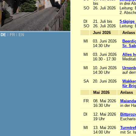
bis
in drei A
SO
26. Juli 2026
Leitung:
2. Abschn
DI
21. Juli bis
5-tägige
SO
26. Juli 2026
Leitung:
Juni 2026
A
DE
Ι
FR
Ι
EN
MI
03. Juni 2026
Beerdi
14:30 Uhr
Sr. Sa
MI
03. Juni 2026
Alles he
16:30 - 17:30
Meditat
MI
10. Juni 2026
Urnenb
14:30 Uhr
auf dem
SA
20. Juni 2026
Wakker
für Bri
Mai 2026
A
FR
08. Mai 2026
Maianda
16:30 Uhr
in der H
DI
12. Mai 2026
Bittproz
19 Uhr
Eucharist
MI
13. Mai 2026
Turmtref
14:00 Uhr
mit Sr. I