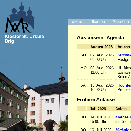
Aktuell
Über uns
Briger Urs
Aus unserer Agenda
August 2026
A
SO
02. Aug. 2026
Kirchwe
09:00 Uhr
Festgot
MO
03. Aug. 2026
Hl. Mes
11:00 Uhr
ausnah
Keine 
SA
15. Aug. 2026
Hochfe
10:00 Uhr
Profess
Frühere Anlässe
Juli 2026
A
DO
09. Juli 2026
Kleines 
16.00 Uhr
mit Stef
DO
16. Juli 2026
30-tägig