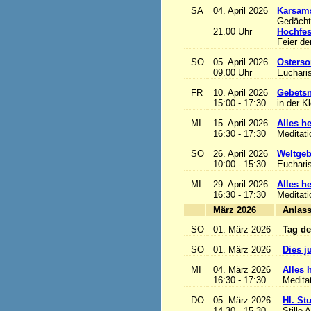
SA
04. April 2026
Karsam
Gedächtn
21.00 Uhr
Hochfes
Feier de
SO
05. April 2026
Osterso
09.00 Uhr
Eucharis
FR
10. April 2026
Gebetsn
15:00 - 17:30
in der K
MI
15. April 2026
Alles het
16:30 - 17:30
Meditat
SO
26. April 2026
Weltgeb
10:00 - 15:30
Eucharis
MI
29. April 2026
Alles het
16:30 - 17:30
Meditat
März 2026
A
SO
01. März 2026
Tag de
SO
01. März 2026
Dies j
MI
04. März 2026
Alles h
16:30 - 17:30
Medita
DO
05. März 2026
Hl. St
14.30 - 15.30
Stille 