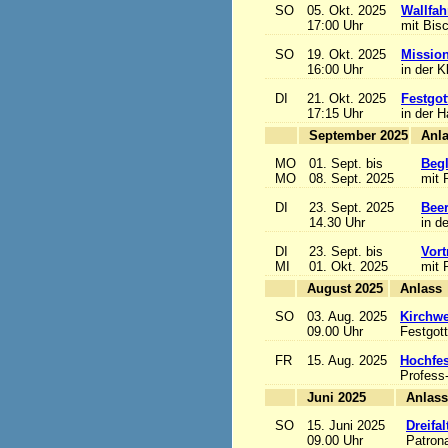
SO
05. Okt. 2025
Wallfah
17:00 Uhr
mit Bis
SO
19. Okt. 2025
Mission
16:00 Uhr
in der K
DI
21. Okt. 2025
Festgot
17:15 Uhr
in der 
September 2025
MO
01. Sept. bis
Begl
MO
08. Sept. 2025
mit 
DI
23. Sept. 2025
Beer
14.30 Uhr
in d
DI
23. Sept. bis
Vort
MI
01. Okt. 2025
mit 
August 2025
A
SO
03. Aug. 2025
Kirchwe
09.00 Uhr
Festgott
FR
15. Aug. 2025
Hochfe
Profess
Juni 2025
A
SO
15. Juni 2025
Dreifa
09.00 Uhr
Patrona