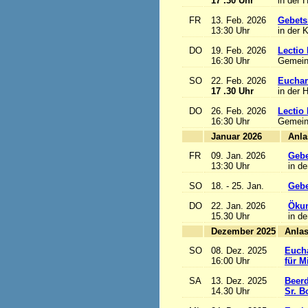
17 .30 Uhr
in der 
FR
13. Feb. 2026
Gebets
13:30 Uhr
in der 
DO
19. Feb. 2026
Lectio 
16:30 Uhr
Gemein
SO
22. Feb. 2026
Euchari
17 .30 Uhr
in der 
DO
26. Feb. 2026
Lectio 
16:30 Uhr
Gemein
Januar 2026
FR
09. Jan. 2026
Gebe
13:30 Uhr
in de
SO
18. - 25. Jan.
Gebe
DO
22. Jan. 2026
Ökum
15.30 Uhr
in de
Dezember 2025
SO
08. Dez. 2025
Eucha
16:00 Uhr
für M
SA
13. Dez. 2025
Beerd
14.30 Uhr
Sr. B