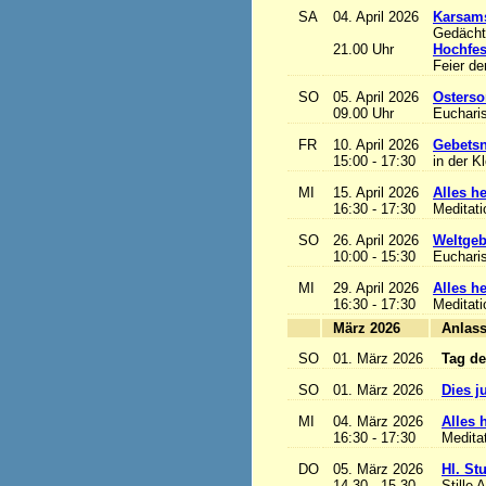
SA
04. April 2026
Karsam
Gedächtn
21.00 Uhr
Hochfes
Feier de
SO
05. April 2026
Osterso
09.00 Uhr
Eucharis
FR
10. April 2026
Gebetsn
15:00 - 17:30
in der K
MI
15. April 2026
Alles het
16:30 - 17:30
Meditat
SO
26. April 2026
Weltgeb
10:00 - 15:30
Eucharis
MI
29. April 2026
Alles het
16:30 - 17:30
Meditat
März 2026
A
SO
01. März 2026
Tag de
SO
01. März 2026
Dies j
MI
04. März 2026
Alles h
16:30 - 17:30
Medita
DO
05. März 2026
Hl. St
14.30 - 15.30
Stille 