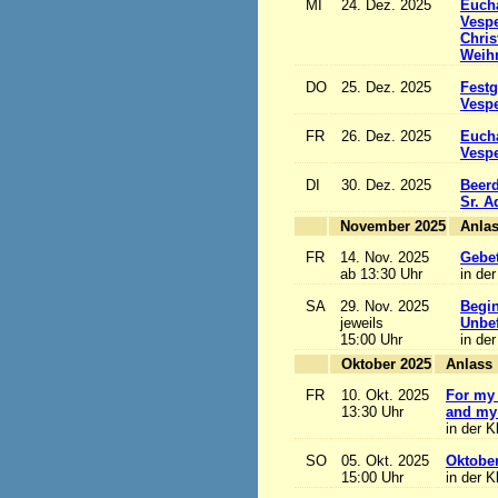
MI
24. Dez. 2025
Eucha
Vesp
Chris
Weihn
DO
25. Dez. 2025
Festg
Vesp
FR
26. Dez. 2025
Eucha
Vesp
DI
30. Dez. 2025
Beerd
Sr. 
November 2025
FR
14. Nov. 2025
Gebet
ab 13:30 Uhr
in der
SA
29. Nov. 2025
Begi
jeweils
Unbef
15:00 Uhr
in der
Oktober 2025
A
FR
10. Okt. 2025
For my 
13:30 Uhr
and my 
in der K
SO
05. Okt. 2025
Oktobe
15:00 Uhr
in der K