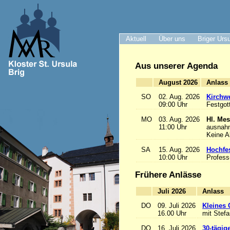
Aktuell
Über uns
Briger Urs
Aus unserer Agenda
August 2026
A
SO
02. Aug. 2026
Kirchwe
09:00 Uhr
Festgot
MO
03. Aug. 2026
Hl. Mes
11:00 Uhr
ausnah
Keine 
SA
15. Aug. 2026
Hochfe
10:00 Uhr
Profess
Frühere Anlässe
Juli 2026
A
DO
09. Juli 2026
Kleines 
16.00 Uhr
mit Stef
DO
16. Juli 2026
30-tägig