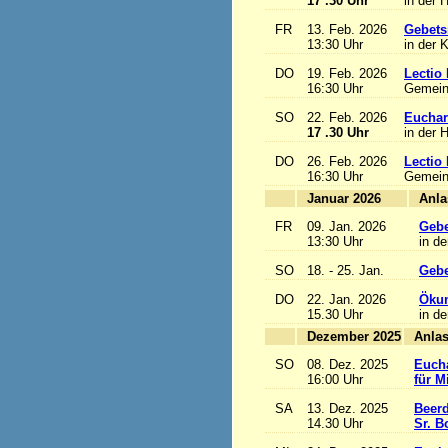
17 .30 Uhr
in der 
FR
13. Feb. 2026
Gebets
13:30 Uhr
in der 
DO
19. Feb. 2026
Lectio 
16:30 Uhr
Gemein
SO
22. Feb. 2026
Euchari
17 .30 Uhr
in der 
DO
26. Feb. 2026
Lectio 
16:30 Uhr
Gemein
Januar 2026
FR
09. Jan. 2026
Gebe
13:30 Uhr
in de
SO
18. - 25. Jan.
Gebe
DO
22. Jan. 2026
Ökum
15.30 Uhr
in de
Dezember 2025
SO
08. Dez. 2025
Eucha
16:00 Uhr
für M
SA
13. Dez. 2025
Beerd
14.30 Uhr
Sr. B