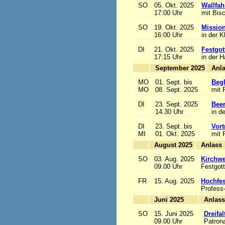
SO
05. Okt. 2025
Wallfah
17:00 Uhr
mit Bis
SO
19. Okt. 2025
Mission
16:00 Uhr
in der K
DI
21. Okt. 2025
Festgot
17:15 Uhr
in der 
September 2025
MO
01. Sept. bis
Begl
MO
08. Sept. 2025
mit 
DI
23. Sept. 2025
Beer
14.30 Uhr
in d
DI
23. Sept. bis
Vort
MI
01. Okt. 2025
mit 
August 2025
A
SO
03. Aug. 2025
Kirchwe
09.00 Uhr
Festgott
FR
15. Aug. 2025
Hochfe
Profess
Juni 2025
A
SO
15. Juni 2025
Dreifa
09.00 Uhr
Patrona