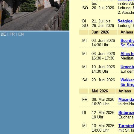
bis
in drei A
SO
26. Juli 2026
Leitung:
2. Abschn
DI
21. Juli bis
5-tägige
SO
26. Juli 2026
Leitung:
Juni 2026
A
DE
Ι
FR
Ι
EN
MI
03. Juni 2026
Beerdi
14:30 Uhr
Sr. Sa
MI
03. Juni 2026
Alles he
16:30 - 17:30
Meditat
MI
10. Juni 2026
Urnenb
14:30 Uhr
auf dem
SA
20. Juni 2026
Wakker
für Bri
Mai 2026
A
FR
08. Mai 2026
Maianda
16:30 Uhr
in der H
DI
12. Mai 2026
Bittproz
19 Uhr
Eucharist
MI
13. Mai 2026
Turmtref
14:00 Uhr
mit Sr. I