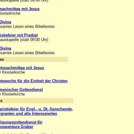
Hauskapelle (statt 09:00 Uhr)
nachmittag mit Jesus
Klosterkriche
Divina
sames Lesen eines Bibeltextes
stiefeier mit Predigt
Hauskapelle (statt 09:00 Uhr)
Divina
sames Lesen eines Bibeltextes
Anlass
tsnachmittag mit Jesus
r Klosterkirche
tswoche für die Einheit der Christen
enischer Gottesdienst
r Klosterkirche
Anlass
ristiefeier für Engl.- u. Dt.-Sprechende,
igranten und alle Interessierten
igungsgottesdienst für
onaventura Graber