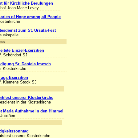
rt für Kirchliche Berufungen
chof Jean-Marie Lovey
aries of Hope among all People
losterkirche
tesdienst zum St. Ursula-Fest
Hauskapelle
Anlass
eitete Einzel-Exerzitien
P. Schöndorf SJ
digung Sr. Daniela Imesch
er Klosterkirche
rags-Exerzitien
P. Klemens Stock SJ
nlass
ihfest unserer Klosterkirche
esdienst in der Klosterkirche
st Mariä Aufnahme in den Himmel
-Jubiläen
nlass
ltigkeitssonntag
tsfest unserer Klosterkirche