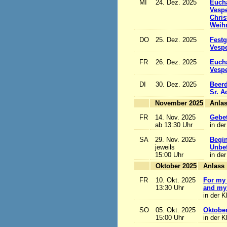
MI
24. Dez. 2025
Eucha
Vesp
Chris
Weihn
DO
25. Dez. 2025
Festg
Vesp
FR
26. Dez. 2025
Eucha
Vesp
DI
30. Dez. 2025
Beerd
Sr. 
November 2025
FR
14. Nov. 2025
Gebet
ab 13:30 Uhr
in der
SA
29. Nov. 2025
Begi
jeweils
Unbef
15:00 Uhr
in der
Oktober 2025
A
FR
10. Okt. 2025
For my 
13:30 Uhr
and my 
in der K
SO
05. Okt. 2025
Oktobe
15:00 Uhr
in der K