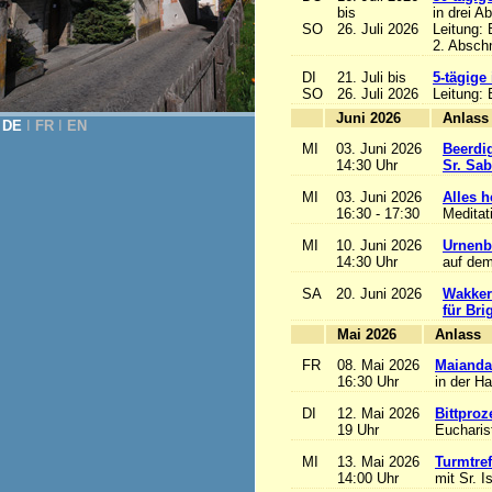
bis
in drei A
SO
26. Juli 2026
Leitung:
2. Abschn
DI
21. Juli bis
5-tägige
SO
26. Juli 2026
Leitung:
Juni 2026
A
DE
Ι
FR
Ι
EN
MI
03. Juni 2026
Beerdi
14:30 Uhr
Sr. Sa
MI
03. Juni 2026
Alles he
16:30 - 17:30
Meditat
MI
10. Juni 2026
Urnenb
14:30 Uhr
auf dem
SA
20. Juni 2026
Wakker
für Bri
Mai 2026
A
FR
08. Mai 2026
Maianda
16:30 Uhr
in der H
DI
12. Mai 2026
Bittproz
19 Uhr
Eucharist
MI
13. Mai 2026
Turmtref
14:00 Uhr
mit Sr. I