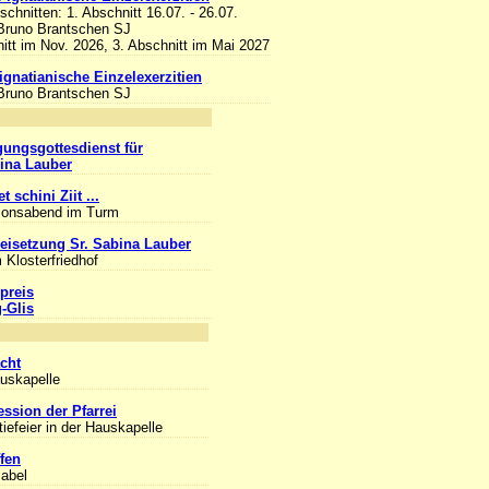
bschnitten: 1. Abschnitt 16.07. - 26.07.
 Bruno Brantschen SJ
itt im Nov. 2026, 3. Abschnitt im Mai 2027
 ignatianische Einzelexerzitien
 Bruno Brantschen SJ
nlass
gungsgottesdienst für
bina Lauber
t schini Ziit ...
ionsabend im Turm
eisetzung Sr. Sabina Lauber
 Klosterfriedhof
preis
g-Glis
nlass
cht
auskapelle
ession der Pfarrei
iefeier in der Hauskapelle
fen
sabel