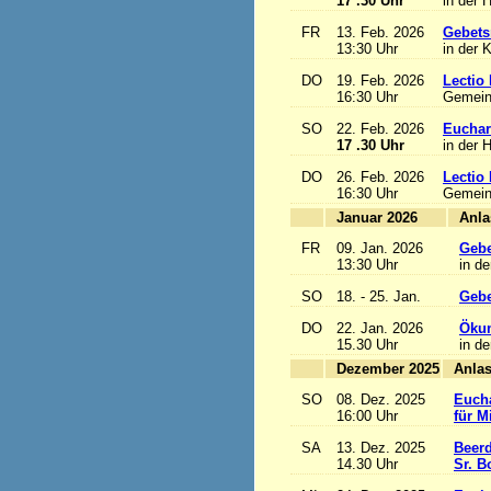
17 .30 Uhr
in der 
FR
13. Feb. 2026
Gebets
13:30 Uhr
in der 
DO
19. Feb. 2026
Lectio 
16:30 Uhr
Gemein
SO
22. Feb. 2026
Euchari
17 .30 Uhr
in der 
DO
26. Feb. 2026
Lectio 
16:30 Uhr
Gemein
Januar 2026
FR
09. Jan. 2026
Gebe
13:30 Uhr
in de
SO
18. - 25. Jan.
Gebe
DO
22. Jan. 2026
Ökum
15.30 Uhr
in de
Dezember 2025
SO
08. Dez. 2025
Eucha
16:00 Uhr
für M
SA
13. Dez. 2025
Beerd
14.30 Uhr
Sr. B