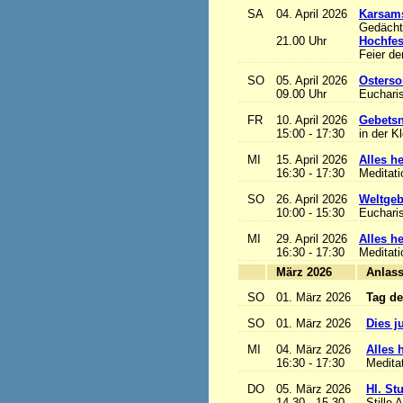
SA
04. April 2026
Karsam
Gedächtn
21.00 Uhr
Hochfes
Feier de
SO
05. April 2026
Osterso
09.00 Uhr
Eucharis
FR
10. April 2026
Gebetsn
15:00 - 17:30
in der K
MI
15. April 2026
Alles het
16:30 - 17:30
Meditat
SO
26. April 2026
Weltgeb
10:00 - 15:30
Eucharis
MI
29. April 2026
Alles het
16:30 - 17:30
Meditat
März 2026
A
SO
01. März 2026
Tag de
SO
01. März 2026
Dies j
MI
04. März 2026
Alles h
16:30 - 17:30
Medita
DO
05. März 2026
Hl. St
14.30 - 15.30
Stille 