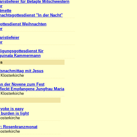
ristiefeier für Betagte Mitschwestern
er
tmette
achtsgottesdienst "In der Nacht"
ottesdienst Weihnachten
er
ristiefeier
er
igungsgottesdienst für
Aquinata Kammermann
Anlass
snachmittag mit Jesus
 Klosterkirche
nn der Novene zum Fest
leckt Empfangene Jungfrau Maria
 Klosterkirche
nlass
yoke is easy
burden is light
losterkirche
r: Rosenkranzmonat
losterkirche