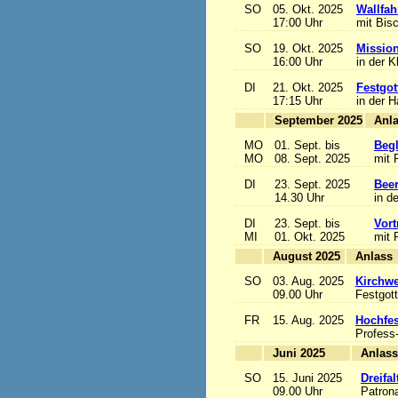
SO
05. Okt. 2025
Wallfah
17:00 Uhr
mit Bis
SO
19. Okt. 2025
Mission
16:00 Uhr
in der K
DI
21. Okt. 2025
Festgot
17:15 Uhr
in der 
September 2025
MO
01. Sept. bis
Begl
MO
08. Sept. 2025
mit 
DI
23. Sept. 2025
Beer
14.30 Uhr
in d
DI
23. Sept. bis
Vort
MI
01. Okt. 2025
mit 
August 2025
A
SO
03. Aug. 2025
Kirchwe
09.00 Uhr
Festgott
FR
15. Aug. 2025
Hochfe
Profess
Juni 2025
A
SO
15. Juni 2025
Dreifa
09.00 Uhr
Patrona