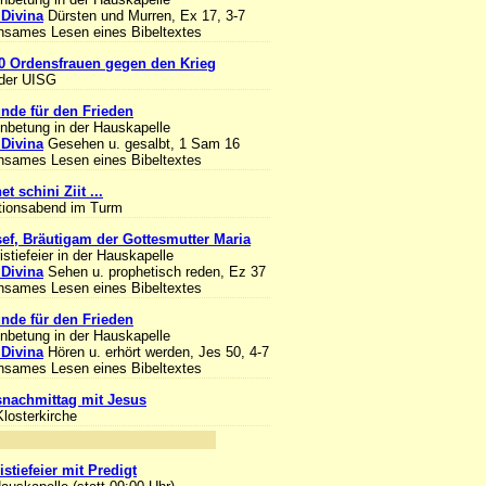
 Divina
Dürsten und Murren, Ex 17, 3-7
sames Lesen eines Bibeltextes
0 Ordensfrauen gegen den Krieg
 der UISG
unde für den Frieden
Anbetung in der Hauskapelle
 Divina
Gesehen u. gesalbt, 1 Sam 16
sames Lesen eines Bibeltextes
et schini Ziit ...
tionsabend im Turm
sef, Bräutigam der Gottesmutter Maria
stiefeier in der Hauskapelle
 Divina
Sehen u. prophetisch reden, Ez 37
sames Lesen eines Bibeltextes
unde für den Frieden
Anbetung in der Hauskapelle
 Divina
Hören u. erhört werden, Jes 50, 4-7
sames Lesen eines Bibeltextes
nachmittag mit Jesus
Klosterkirche
nlass
stiefeier mit Predigt