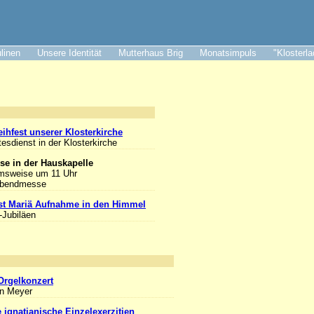
ulinen
Unsere Identität
Mutterhaus Brig
Monatsimpuls
"Klosterl
nlass
ihfest unserer Klosterkirche
tesdienst in der Klosterkirche
se in der Hauskapelle
msweise um 11 Uhr
Abendmesse
st Mariä Aufnahme in den Himmel
-Jubiläen
nlass
Orgelkonzert
an Meyer
e ignatianische Einzelexerzitien