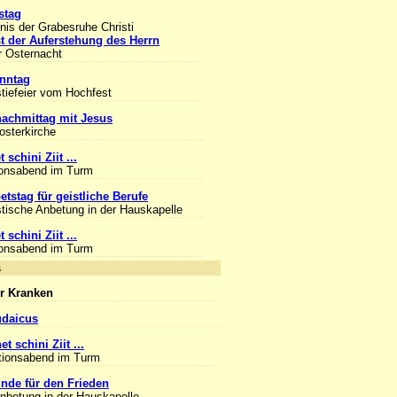
stag
is der Grabesruhe Christi
t der Auferstehung des Herrn
r Osternacht
nntag
tiefeier vom Hochfest
achmittag mit Jesus
losterkirche
 schini Ziit ...
ionsabend im Turm
etstag für geistliche Berufe
tische Anbetung in der Hauskapelle
 schini Ziit ...
ionsabend im Turm
nlass
r Kranken
udaicus
et schini Ziit ...
tionsabend im Turm
unde für den Frieden
Anbetung in der Hauskapelle