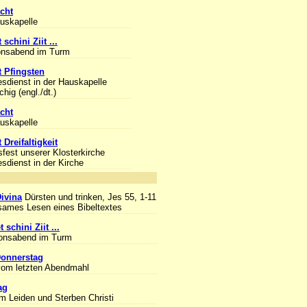
cht
auskapelle
 schini Ziit ...
onsabend im Turm
 Pfingsten
esdienst in der Hauskapelle
hig (engl./dt.)
cht
auskapelle
 Dreifaltigkeit
sfest unserer Klosterkirche
esdienst in der Kirche
nlass
Divina
Dürsten und trinken, Jes 55, 1-11
ames Lesen eines Bibeltextes
 schini Ziit ...
ionsabend im Turm
onnerstag
om letzten Abendmahl
ag
m Leiden und Sterben Christi