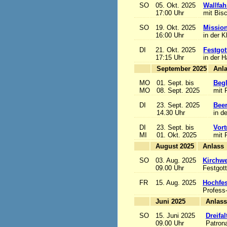
SO
05. Okt. 2025
Wallfah
17:00 Uhr
mit Bis
SO
19. Okt. 2025
Mission
16:00 Uhr
in der K
DI
21. Okt. 2025
Festgot
17:15 Uhr
in der 
September 2025
MO
01. Sept. bis
Begl
MO
08. Sept. 2025
mit 
DI
23. Sept. 2025
Beer
14.30 Uhr
in d
DI
23. Sept. bis
Vort
MI
01. Okt. 2025
mit 
August 2025
A
SO
03. Aug. 2025
Kirchwe
09.00 Uhr
Festgott
FR
15. Aug. 2025
Hochfe
Profess
Juni 2025
A
SO
15. Juni 2025
Dreifa
09.00 Uhr
Patrona