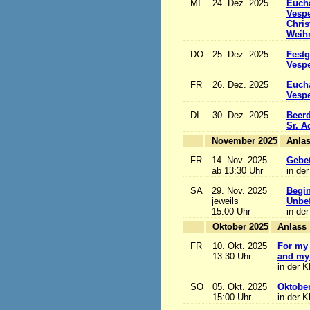
MI
24. Dez. 2025
Eucha
Vesp
Chris
Weihn
DO
25. Dez. 2025
Festg
Vesp
FR
26. Dez. 2025
Eucha
Vesp
DI
30. Dez. 2025
Beerd
Sr. 
November 2025
FR
14. Nov. 2025
Gebet
ab 13:30 Uhr
in der
SA
29. Nov. 2025
Begi
jeweils
Unbef
15:00 Uhr
in der
Oktober 2025
A
FR
10. Okt. 2025
For my 
13:30 Uhr
and my 
in der K
SO
05. Okt. 2025
Oktobe
15:00 Uhr
in der K