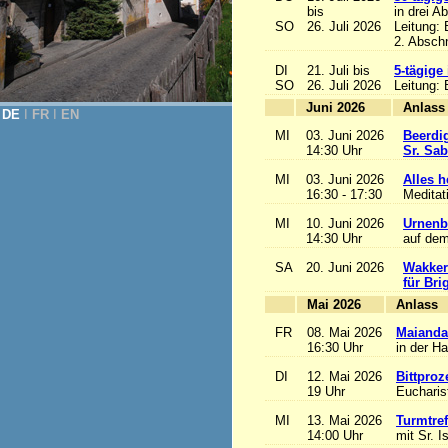
bis
in drei A
SO
26. Juli 2026
Leitung:
2. Abschn
DI
21. Juli bis
5-tägige
SO
26. Juli 2026
Leitung:
Juni 2026
A
DE
Ι
FR
Ι
EN
MI
03. Juni 2026
Beerdi
14:30 Uhr
Sr. Sa
MI
03. Juni 2026
Alles he
16:30 - 17:30
Meditat
MI
10. Juni 2026
Urnenb
14:30 Uhr
auf dem
SA
20. Juni 2026
Wakker
für Bri
Mai 2026
A
FR
08. Mai 2026
Maianda
16:30 Uhr
in der H
DI
12. Mai 2026
Bittproz
19 Uhr
Eucharist
MI
13. Mai 2026
Turmtref
14:00 Uhr
mit Sr. I