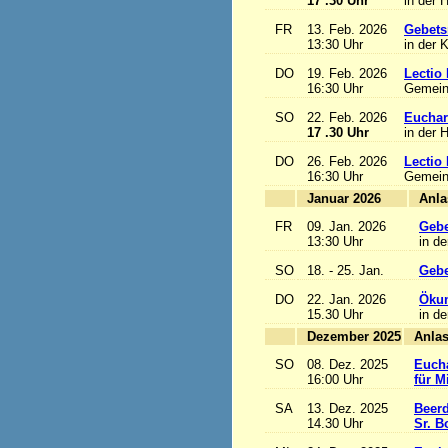
17 .30 Uhr
in der 
FR
13. Feb. 2026
Gebets
13:30 Uhr
in der 
DO
19. Feb. 2026
Lectio 
16:30 Uhr
Gemein
SO
22. Feb. 2026
Euchari
17 .30 Uhr
in der 
DO
26. Feb. 2026
Lectio 
16:30 Uhr
Gemein
Januar 2026
FR
09. Jan. 2026
Gebe
13:30 Uhr
in de
SO
18. - 25. Jan.
Gebe
DO
22. Jan. 2026
Ökum
15.30 Uhr
in de
Dezember 2025
SO
08. Dez. 2025
Eucha
16:00 Uhr
für M
SA
13. Dez. 2025
Beerd
14.30 Uhr
Sr. B