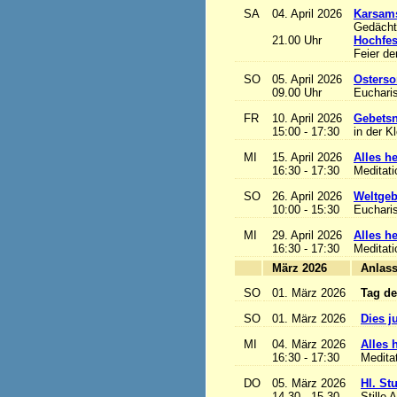
SA
04. April 2026
Karsam
Gedächtn
21.00 Uhr
Hochfes
Feier de
SO
05. April 2026
Osterso
09.00 Uhr
Eucharis
FR
10. April 2026
Gebetsn
15:00 - 17:30
in der K
MI
15. April 2026
Alles het
16:30 - 17:30
Meditat
SO
26. April 2026
Weltgeb
10:00 - 15:30
Eucharis
MI
29. April 2026
Alles het
16:30 - 17:30
Meditat
März 2026
A
SO
01. März 2026
Tag de
SO
01. März 2026
Dies j
MI
04. März 2026
Alles h
16:30 - 17:30
Medita
DO
05. März 2026
Hl. St
14.30 - 15.30
Stille 