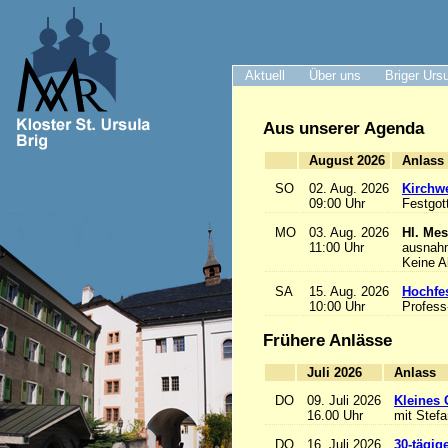
Aktuell
Über uns
Briger Urs
Aus unserer Agenda
August 2026
A
SO
02. Aug. 2026
Kirchwe
09:00 Uhr
Festgot
MO
03. Aug. 2026
Hl. Mes
11:00 Uhr
ausnah
Keine 
SA
15. Aug. 2026
Hochfe
10:00 Uhr
Profess
Frühere Anlässe
Juli 2026
A
DO
09. Juli 2026
Kleines 
16.00 Uhr
mit Stef
DO
16. Juli 2026
30-tägig