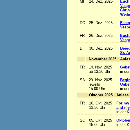
MI
24. Dez. 2025
Eucha
Vesp
Chris
Weihn
DO
25. Dez. 2025
Festg
Vesp
FR
26. Dez. 2025
Eucha
Vesp
DI
30. Dez. 2025
Beerd
Sr. 
November 2025
FR
14. Nov. 2025
Gebet
ab 13:30 Uhr
in der
SA
29. Nov. 2025
Begi
jeweils
Unbef
15:00 Uhr
in der
Oktober 2025
A
FR
10. Okt. 2025
For my 
13:30 Uhr
and my 
in der K
SO
05. Okt. 2025
Oktobe
15:00 Uhr
in der K