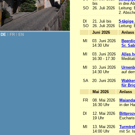
bis
in drei A
SO
26. Juli 2026
Leitung:
2. Abschn
DI
21. Juli bis
5-tägige
SO
26. Juli 2026
Leitung:
Juni 2026
A
DE
Ι
FR
Ι
EN
MI
03. Juni 2026
Beerdi
14:30 Uhr
Sr. Sa
MI
03. Juni 2026
Alles he
16:30 - 17:30
Meditat
MI
10. Juni 2026
Urnenb
14:30 Uhr
auf dem
SA
20. Juni 2026
Wakker
für Bri
Mai 2026
A
FR
08. Mai 2026
Maianda
16:30 Uhr
in der H
DI
12. Mai 2026
Bittproz
19 Uhr
Eucharist
MI
13. Mai 2026
Turmtref
14:00 Uhr
mit Sr. I