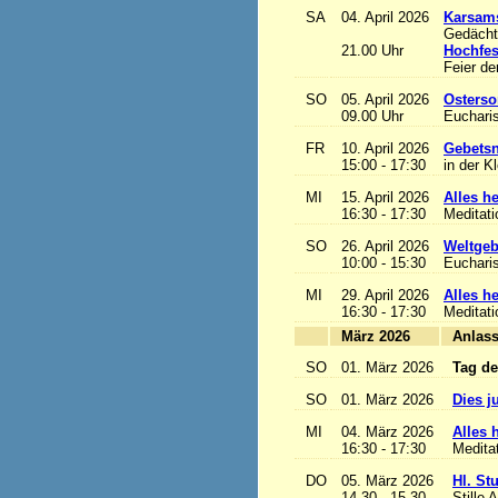
SA
04. April 2026
Karsam
Gedächtn
21.00 Uhr
Hochfes
Feier de
SO
05. April 2026
Osterso
09.00 Uhr
Eucharis
FR
10. April 2026
Gebetsn
15:00 - 17:30
in der K
MI
15. April 2026
Alles het
16:30 - 17:30
Meditat
SO
26. April 2026
Weltgeb
10:00 - 15:30
Eucharis
MI
29. April 2026
Alles het
16:30 - 17:30
Meditat
März 2026
A
SO
01. März 2026
Tag de
SO
01. März 2026
Dies j
MI
04. März 2026
Alles h
16:30 - 17:30
Medita
DO
05. März 2026
Hl. St
14.30 - 15.30
Stille 