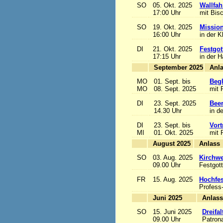
SO
05. Okt. 2025
Wallfah
17:00 Uhr
mit Bis
SO
19. Okt. 2025
Mission
16:00 Uhr
in der K
DI
21. Okt. 2025
Festgot
17:15 Uhr
in der 
September 2025
MO
01. Sept. bis
Begl
MO
08. Sept. 2025
mit 
DI
23. Sept. 2025
Beer
14.30 Uhr
in d
DI
23. Sept. bis
Vort
MI
01. Okt. 2025
mit 
August 2025
A
SO
03. Aug. 2025
Kirchwe
09.00 Uhr
Festgott
FR
15. Aug. 2025
Hochfe
Profess
Juni 2025
A
SO
15. Juni 2025
Dreifa
09.00 Uhr
Patrona