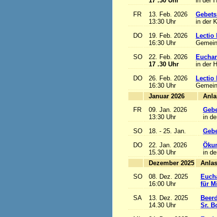
17 .30 Uhr
in der 
FR
13. Feb. 2026
Gebets
13:30 Uhr
in der 
DO
19. Feb. 2026
Lectio 
16:30 Uhr
Gemein
SO
22. Feb. 2026
Euchari
17 .30 Uhr
in der 
DO
26. Feb. 2026
Lectio 
16:30 Uhr
Gemein
Januar 2026
FR
09. Jan. 2026
Gebe
13:30 Uhr
in de
SO
18. - 25. Jan.
Gebe
DO
22. Jan. 2026
Ökum
15.30 Uhr
in de
Dezember 2025
SO
08. Dez. 2025
Eucha
16:00 Uhr
für M
SA
13. Dez. 2025
Beerd
14.30 Uhr
Sr. B