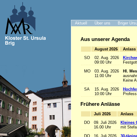
Aktuell
Über uns
Briger Urs
Aus unserer Agenda
August 2026
A
SO
02. Aug. 2026
Kirchwe
09:00 Uhr
Festgot
MO
03. Aug. 2026
Hl. Mes
11:00 Uhr
ausnah
Keine 
SA
15. Aug. 2026
Hochfe
10:00 Uhr
Profess
Frühere Anlässe
Juli 2026
A
DO
09. Juli 2026
Kleines 
16.00 Uhr
mit Stef
DO
16. Juli 2026
30-tägig