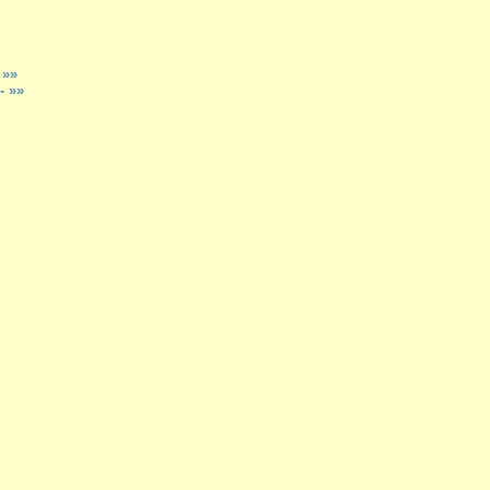
 »»
 »»