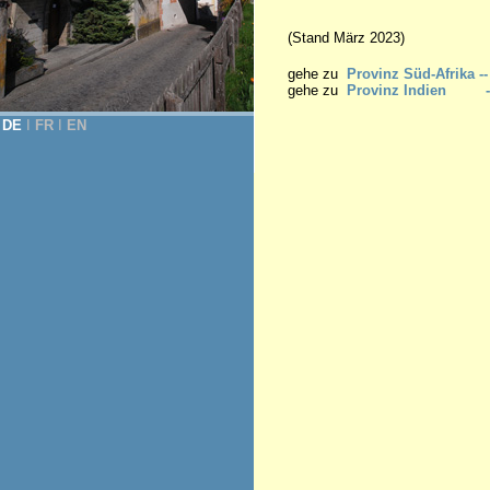
(Stand März 2023)
gehe zu
Provinz Süd-Afrika --
gehe zu
Provinz Indien --
DE
Ι
FR
Ι
EN