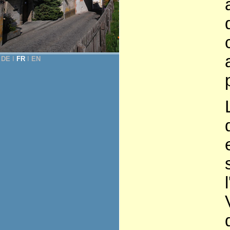
DE
Ι
FR
Ι
EN