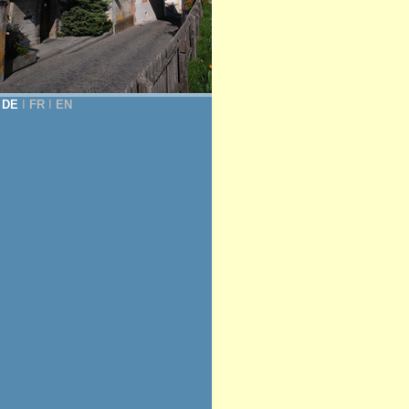
DE
Ι
FR
Ι
EN