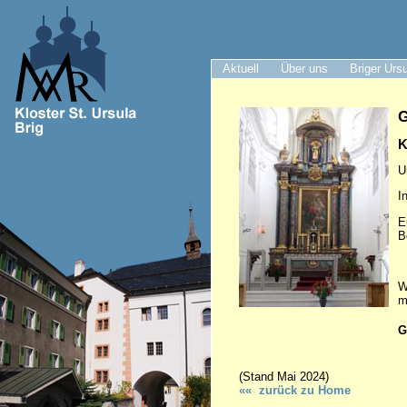
Aktuell
Über uns
Briger Urs
G
K
U
I
E
B
W
m
G
(Stand Mai 2024)
«« zurück zu Hom
e