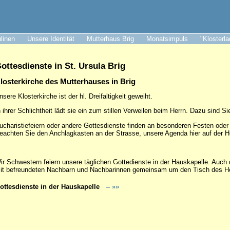
ulinen
Unsere Identität
Mutterhaus Brig
Monatsimpuls
"Klosterl
ottesdienste in St. Ursula Brig
losterkirche des Mutterhauses in Brig
nsere Klosterkirche ist der hl. Dreifaltigkeit geweiht.
n ihrer Schlichtheit lädt sie ein zum stillen Verweilen beim Herrn. Dazu sind 
ucharistiefeiern oder andere Gottesdienste finden an besonderen Festen oder 
eachten Sie den Anchlagkasten an der Strasse, unsere Agenda hier auf der 
ir Schwestern feiern unsere täglichen Gottedienste in der Hauskapelle. Auch 
it befreundeten Nachbarn und Nachbarinnen gemeinsam um den Tisch des Her
ottesdienste in der Hauskapelle
-- »»